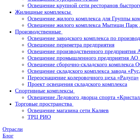
Освещение крупной сети ресторанов быстрог
Жилищные комплексы
Освещение жилого комплекса для Группы к
Освещение жилого комплекса Мытищи Парк 
Производственные
Освещение заводского комплекса по производ
Освещение периметра предприятия
Освещение производственного предприятия 
Освещение промышленного предприятия А
Освещение сборочно-складского комплекс
Освещение складского комплекса завода «Ру
Переоснащение колеровочного цеха «Радуга»
Проект освещения складского комплекса
Спортивные комплексы
Освещение Ледового дворца спорта «Кристал
Торговые пространства
Освещение магазина сети Каляев
ТРЦ РИО
Отрасли
Блог