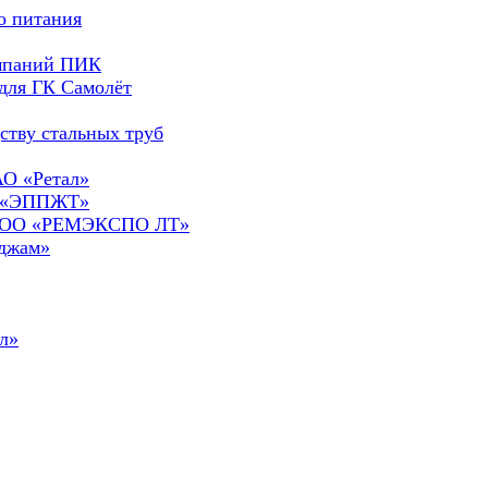
о питания
омпаний ПИК
для ГК Самолёт
ству стальных труб
АО «Ретал»
О «ЭППЖТ»
а ООО «РЕМЭКСПО ЛТ»
сджам»
л»