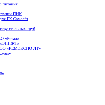
о питания
омпаний ПИК
для ГК Самолёт
ству стальных труб
АО «Ретал»
О «ЭППЖТ»
а ООО «РЕМЭКСПО ЛТ»
сджам»
л»