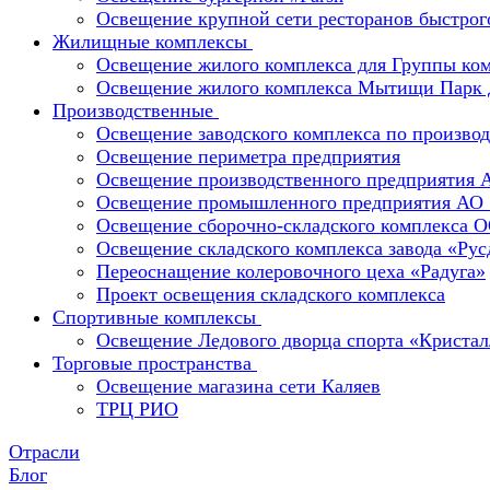
Освещение крупной сети ресторанов быстрог
Жилищные комплексы
Освещение жилого комплекса для Группы к
Освещение жилого комплекса Мытищи Парк 
Производственные
Освещение заводского комплекса по производ
Освещение периметра предприятия
Освещение производственного предприятия 
Освещение промышленного предприятия А
Освещение сборочно-складского комплекс
Освещение складского комплекса завода «Ру
Переоснащение колеровочного цеха «Радуга»
Проект освещения складского комплекса
Спортивные комплексы
Освещение Ледового дворца спорта «Кристал
Торговые пространства
Освещение магазина сети Каляев
ТРЦ РИО
Отрасли
Блог