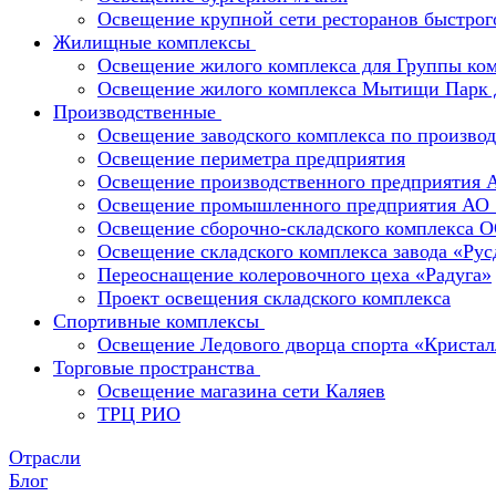
Освещение крупной сети ресторанов быстрог
Жилищные комплексы
Освещение жилого комплекса для Группы к
Освещение жилого комплекса Мытищи Парк 
Производственные
Освещение заводского комплекса по производ
Освещение периметра предприятия
Освещение производственного предприятия 
Освещение промышленного предприятия А
Освещение сборочно-складского комплекс
Освещение складского комплекса завода «Ру
Переоснащение колеровочного цеха «Радуга»
Проект освещения складского комплекса
Спортивные комплексы
Освещение Ледового дворца спорта «Кристал
Торговые пространства
Освещение магазина сети Каляев
ТРЦ РИО
Отрасли
Блог