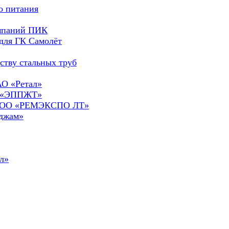
о питания
омпаний ПИК
для ГК Самолёт
ству стальных труб
АО «Ретал»
О «ЭППЖТ»
а ООО «РЕМЭКСПО ЛТ»
сджам»
л»