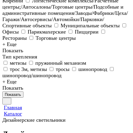
Кофейни
Логистические комплексы/Расчетные
центры;/Автосалоны/Торговые центры/Подсобные и
административные помещения/Заводы/Фабрики/Цеха/
Гаражи/Автосервисы/Автомойки/Парковки/
Спортивные объекты
Муниципальные объекты
Офисы
Парикмахерские
Пиццерии
Рестораны
Торговые центры
+ Еще
Показать
Тип крепления
метизы
пружинный механизм
трос 3м, метизы
тросы
шинопровод
шинопровод/шинопровод
+ Еще
Показать
Показать
Главная
Каталог
Дизайнерские светильники