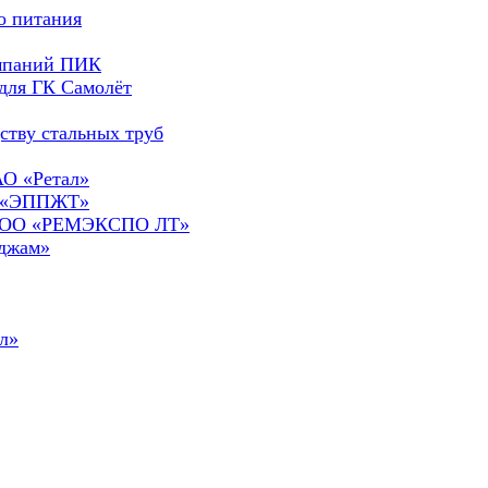
о питания
омпаний ПИК
для ГК Самолёт
ству стальных труб
АО «Ретал»
О «ЭППЖТ»
а ООО «РЕМЭКСПО ЛТ»
сджам»
л»