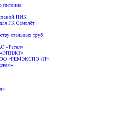
о питания
омпаний ПИК
для ГК Самолёт
ству стальных труб
АО «Ретал»
О «ЭППЖТ»
а ООО «РЕМЭКСПО ЛТ»
сджам»
л»