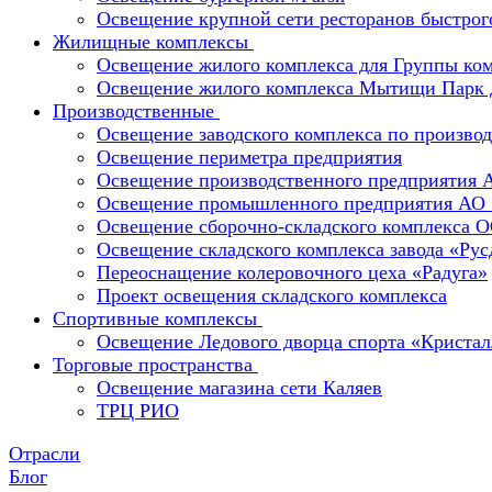
Освещение крупной сети ресторанов быстрог
Жилищные комплексы
Освещение жилого комплекса для Группы к
Освещение жилого комплекса Мытищи Парк 
Производственные
Освещение заводского комплекса по производ
Освещение периметра предприятия
Освещение производственного предприятия 
Освещение промышленного предприятия А
Освещение сборочно-складского комплекс
Освещение складского комплекса завода «Ру
Переоснащение колеровочного цеха «Радуга»
Проект освещения складского комплекса
Спортивные комплексы
Освещение Ледового дворца спорта «Кристал
Торговые пространства
Освещение магазина сети Каляев
ТРЦ РИО
Отрасли
Блог