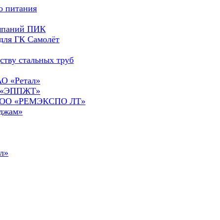
о питания
омпаний ПИК
для ГК Самолёт
ству стальных труб
АО «Ретал»
О «ЭППЖТ»
а ООО «РЕМЭКСПО ЛТ»
сджам»
л»