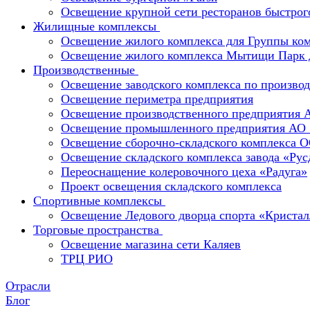
Освещение крупной сети ресторанов быстрог
Жилищные комплексы
Освещение жилого комплекса для Группы к
Освещение жилого комплекса Мытищи Парк 
Производственные
Освещение заводского комплекса по производ
Освещение периметра предприятия
Освещение производственного предприятия 
Освещение промышленного предприятия А
Освещение сборочно-складского комплекс
Освещение складского комплекса завода «Ру
Переоснащение колеровочного цеха «Радуга»
Проект освещения складского комплекса
Спортивные комплексы
Освещение Ледового дворца спорта «Кристал
Торговые пространства
Освещение магазина сети Каляев
ТРЦ РИО
Отрасли
Блог