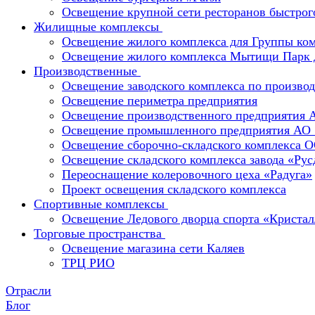
Освещение крупной сети ресторанов быстрог
Жилищные комплексы
Освещение жилого комплекса для Группы к
Освещение жилого комплекса Мытищи Парк 
Производственные
Освещение заводского комплекса по производ
Освещение периметра предприятия
Освещение производственного предприятия 
Освещение промышленного предприятия А
Освещение сборочно-складского комплекс
Освещение складского комплекса завода «Ру
Переоснащение колеровочного цеха «Радуга»
Проект освещения складского комплекса
Спортивные комплексы
Освещение Ледового дворца спорта «Кристал
Торговые пространства
Освещение магазина сети Каляев
ТРЦ РИО
Отрасли
Блог