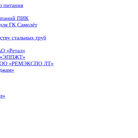
о питания
омпаний ПИК
для ГК Самолёт
ству стальных труб
АО «Ретал»
О «ЭППЖТ»
а ООО «РЕМЭКСПО ЛТ»
сджам»
л»