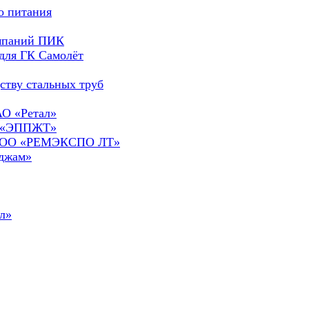
о питания
омпаний ПИК
для ГК Самолёт
ству стальных труб
АО «Ретал»
О «ЭППЖТ»
а ООО «РЕМЭКСПО ЛТ»
сджам»
л»