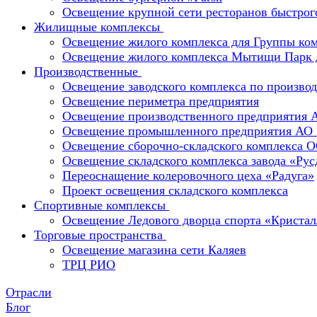
Освещение крупной сети ресторанов быстрог
Жилищные комплексы
Освещение жилого комплекса для Группы к
Освещение жилого комплекса Мытищи Парк 
Производственные
Освещение заводского комплекса по производ
Освещение периметра предприятия
Освещение производственного предприятия 
Освещение промышленного предприятия А
Освещение сборочно-складского комплекс
Освещение складского комплекса завода «Ру
Переоснащение колеровочного цеха «Радуга»
Проект освещения складского комплекса
Спортивные комплексы
Освещение Ледового дворца спорта «Кристал
Торговые пространства
Освещение магазина сети Каляев
ТРЦ РИО
Отрасли
Блог