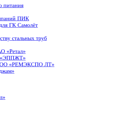
о питания
омпаний ПИК
для ГК Самолёт
ству стальных труб
АО «Ретал»
О «ЭППЖТ»
а ООО «РЕМЭКСПО ЛТ»
сджам»
л»