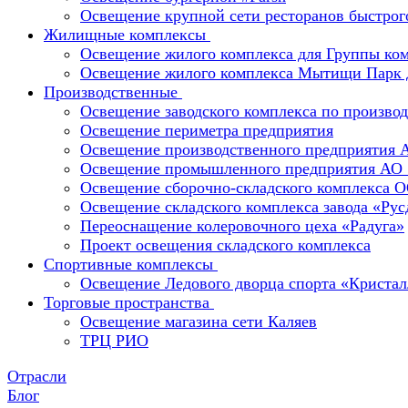
Освещение крупной сети ресторанов быстрог
Жилищные комплексы
Освещение жилого комплекса для Группы к
Освещение жилого комплекса Мытищи Парк 
Производственные
Освещение заводского комплекса по производ
Освещение периметра предприятия
Освещение производственного предприятия 
Освещение промышленного предприятия А
Освещение сборочно-складского комплекс
Освещение складского комплекса завода «Ру
Переоснащение колеровочного цеха «Радуга»
Проект освещения складского комплекса
Спортивные комплексы
Освещение Ледового дворца спорта «Кристал
Торговые пространства
Освещение магазина сети Каляев
ТРЦ РИО
Отрасли
Блог