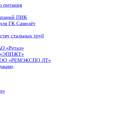
о питания
омпаний ПИК
для ГК Самолёт
ству стальных труб
АО «Ретал»
О «ЭППЖТ»
а ООО «РЕМЭКСПО ЛТ»
сджам»
л»