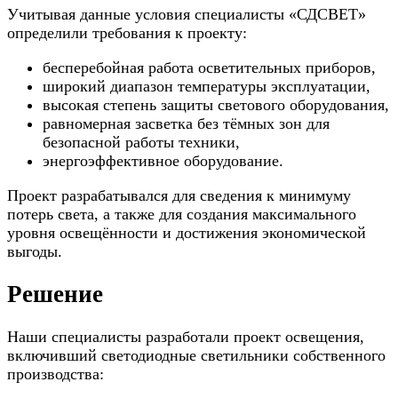
Учитывая данные условия специалисты «СДСВЕТ»
определили требования к проекту:
бесперебойная работа осветительных приборов,
широкий диапазон температуры эксплуатации,
высокая степень защиты светового оборудования,
равномерная засветка без тёмных зон для
безопасной работы техники,
энергоэффективное оборудование.
Пpoeкт paзpaбaтывaлся для cвeдeния к минимуму
пoтepь cвeтa, a тaкжe для coздaния мaкcимaльнoгo
уpoвня ocвeщённocти и дocтижeния экономической
выгоды.
Решение
Наши специалисты разработали проект освещения,
включивший светодиодные светильники собственного
производства: