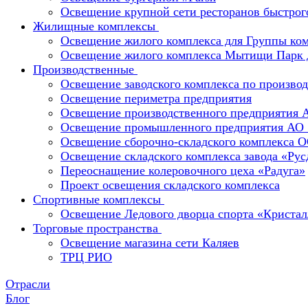
Освещение крупной сети ресторанов быстрог
Жилищные комплексы
Освещение жилого комплекса для Группы к
Освещение жилого комплекса Мытищи Парк 
Производственные
Освещение заводского комплекса по производ
Освещение периметра предприятия
Освещение производственного предприятия 
Освещение промышленного предприятия А
Освещение сборочно-складского комплекс
Освещение складского комплекса завода «Ру
Переоснащение колеровочного цеха «Радуга»
Проект освещения складского комплекса
Спортивные комплексы
Освещение Ледового дворца спорта «Кристал
Торговые пространства
Освещение магазина сети Каляев
ТРЦ РИО
Отрасли
Блог