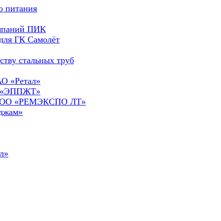
о питания
омпаний ПИК
для ГК Самолёт
ству стальных труб
АО «Ретал»
О «ЭППЖТ»
а ООО «РЕМЭКСПО ЛТ»
сджам»
л»