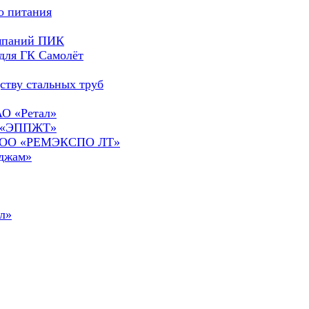
о питания
омпаний ПИК
для ГК Самолёт
ству стальных труб
АО «Ретал»
О «ЭППЖТ»
а ООО «РЕМЭКСПО ЛТ»
сджам»
л»