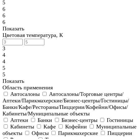
5
6
6
6
Показать
Цветовая температура, К
3
4
4
5
5
Показать
Область применения
Автосалоны
Автосалоны/Торговые центры/
Аптеки/Парикмахерские/Бизнес-центры/Гостиницы/
Банки/Кафе/Рестораны/Пиццерии/Кофейни/Офисы/
Кабинеты/Муниципальные объекты
Аптеки
Банки
Бизнес-центры
Гостиницы
Кабинеты
Кафе
Кофейни
Муниципальные
объекты
Офисы
Парикмахерские
Пиццерии