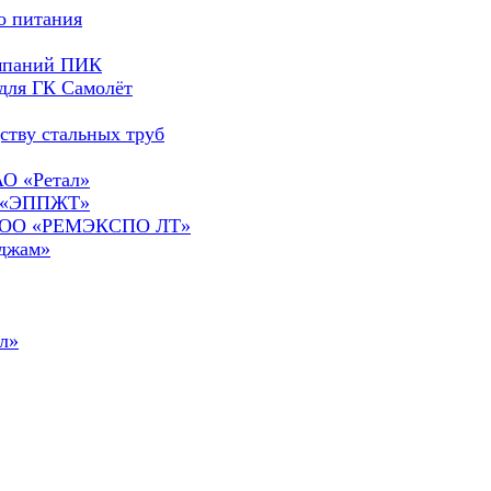
о питания
омпаний ПИК
для ГК Самолёт
ству стальных труб
АО «Ретал»
О «ЭППЖТ»
а ООО «РЕМЭКСПО ЛТ»
сджам»
л»