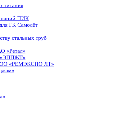
о питания
омпаний ПИК
для ГК Самолёт
ству стальных труб
АО «Ретал»
О «ЭППЖТ»
а ООО «РЕМЭКСПО ЛТ»
сджам»
л»