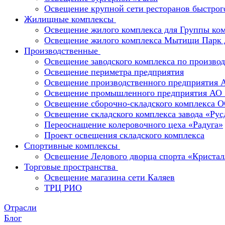
Освещение крупной сети ресторанов быстрог
Жилищные комплексы
Освещение жилого комплекса для Группы к
Освещение жилого комплекса Мытищи Парк 
Производственные
Освещение заводского комплекса по производ
Освещение периметра предприятия
Освещение производственного предприятия 
Освещение промышленного предприятия А
Освещение сборочно-складского комплекс
Освещение складского комплекса завода «Ру
Переоснащение колеровочного цеха «Радуга»
Проект освещения складского комплекса
Спортивные комплексы
Освещение Ледового дворца спорта «Кристал
Торговые пространства
Освещение магазина сети Каляев
ТРЦ РИО
Отрасли
Блог