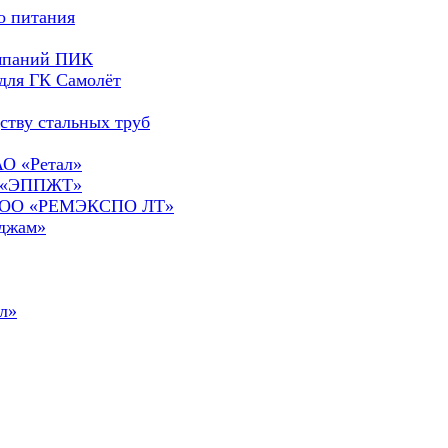
о питания
омпаний ПИК
для ГК Самолёт
ству стальных труб
АО «Ретал»
О «ЭППЖТ»
а ООО «РЕМЭКСПО ЛТ»
сджам»
л»